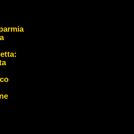
parmia
la
letta:
ta
co
ine