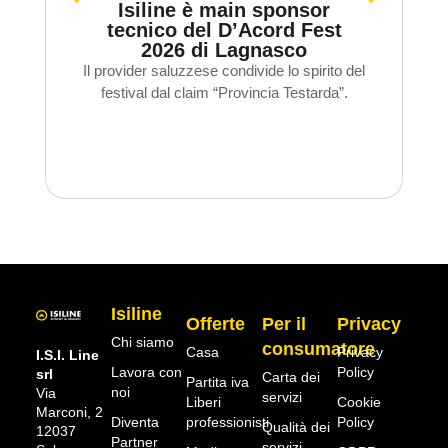
Isiline è main sponsor
tecnico del D’Acord Fest
2026 di Lagnasco
Il provider saluzzese condivide lo spirito del
S
festival dal claim “Provincia Testarda”.
Isiline
Offerte
Per il
Privacy
Chi siamo
consumatore
Casa
Privacy
I.S.I. Line
Lavora con
Policy
srl
Carta dei
Partita iva
noi
Via
servizi
Liberi
Cookie
Marconi, 2
Diventa
professionisti
Policy
Qualità dei
12037
Partner
servizi