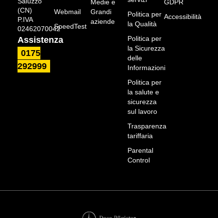
Saluzzo
Medie e
GDPR
(CN)
Webmail
Grandi
Politica per
Accessibilità
P.IVA
aziende
la Qualità
SpeedTest
02462070042
Politica per
Assistenza
la Sicurezza
0175
delle
292999
Informazioni
Politica per
la salute e
sicurezza
sul lavoro
Trasparenza
tariffaria
Parental
Control