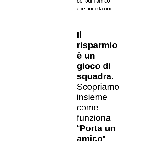
per ogni amico
che porti da noi.
Il
risparmio
è un
gioco di
squadra
.
Scopriamo
insieme
come
funziona
“
Porta un
amico
”.