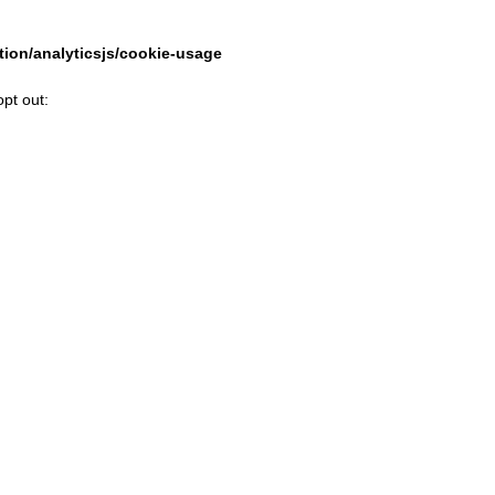
tion/analyticsjs/cookie-usage
opt out: