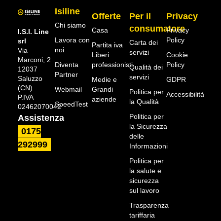
Isiline
Offerte
Per il
Privacy
Chi siamo
consumatore
Casa
Privacy
I.S.I. Line
Lavora con
Policy
srl
Carta dei
Partita iva
noi
Via
servizi
Liberi
Cookie
Marconi, 2
Diventa
professionisti
Policy
Qualità dei
12037
Partner
servizi
Saluzzo
Medie e
GDPR
(CN)
Webmail
Grandi
Politica per
Accessibilità
P.IVA
aziende
la Qualità
SpeedTest
02462070042
Politica per
Assistenza
la Sicurezza
0175
delle
292999
Informazioni
Politica per
la salute e
sicurezza
sul lavoro
Trasparenza
tariffaria