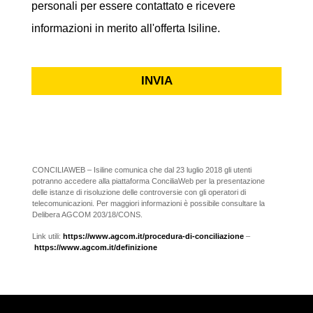
personali per essere contattato e ricevere
informazioni in merito all'offerta Isiline.
INVIA
CONCILIAWEB – Isiline comunica che dal 23 luglio 2018 gli utenti
potranno accedere alla piattaforma ConciliaWeb per la presentazione
delle istanze di risoluzione delle controversie con gli operatori di
telecomunicazioni. Per maggiori informazioni è possibile consultare la
Delibera AGCOM 203/18/CONS.
Link utili:
https://www.agcom.it/procedura-di-conciliazione
–
https://www.agcom.it/definizione