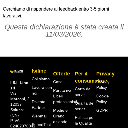
Cerchiamo di rispondere ai feedback entro 3-5 giorni
lavorativi.
Questa dichiarazione è stata creata il
11/03/2026.
Isiline
Offerte
Per il
Privacy
Chi siamo
consumatore
Casa
Privacy
I.S.I. Line
Lavora con
Policy
srl
Carta dei
Partita iva
noi
Via
servizi
Liberi
Cookie
Marconi, 2
Diventa
professionisti
Policy
Qualità dei
12037
Partner
servizi
Saluzzo
Medie e
GDPR
(CN)
Webmail
Grandi
Politica per
Accessibilità
P.IVA
aziende
la Qualità
SpeedTest
02462070042