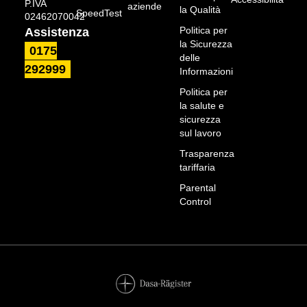
P.IVA
aziende
la Qualità
SpeedTest
02462070042
Politica per
Assistenza
la Sicurezza
0175
delle
292999
Informazioni
Politica per
la salute e
sicurezza
sul lavoro
Trasparenza
tariffaria
Parental
Control