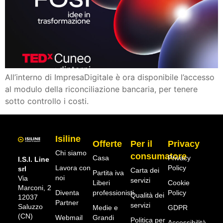
All’interno di ImpresaDigitale è ora disponibile l’accesso
al modulo della riconciliazione bancaria, per tenere
sotto controllo i costi.
Isiline
Offerte
Per il
Privacy
Chi siamo
consumatore
Casa
Privacy
I.S.I. Line
Lavora con
Policy
srl
Carta dei
Partita iva
noi
Via
servizi
Liberi
Cookie
Marconi, 2
Diventa
professionisti
Policy
Qualità dei
12037
Partner
servizi
Saluzzo
Medie e
GDPR
(CN)
Webmail
Grandi
Politica per
Accessibilità