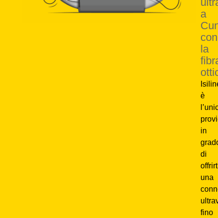
ult
a
Cu
con
la
fibr
otti
Isili
è
l’uni
prov
in
grad
di
offrirt
una
conn
ultra
fino