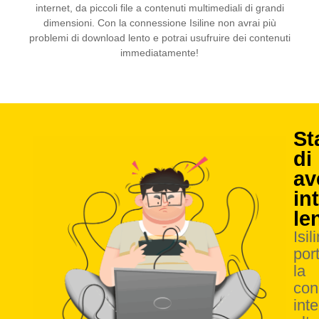
internet, da piccoli file a contenuti multimediali di grandi
dimensioni. Con la connessione Isiline non avrai più
problemi di download lento e potrai usufruire dei contenuti
immediatamente!
St
di
av
in
le
Isil
por
la
con
int