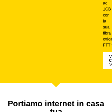
ad
1GB
con
la
sua
fibra
ottic
FTT
V
C
S
Portiamo internet in casa
tua