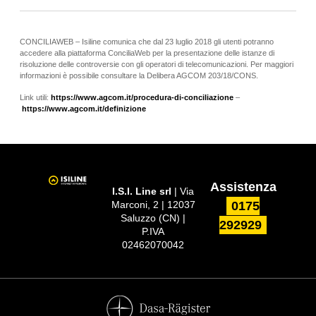
CONCILIAWEB – Isiline comunica che dal 23 luglio 2018 gli utenti potranno
accedere alla piattaforma ConciliaWeb per la presentazione delle istanze di
risoluzione delle controversie con gli operatori di telecomunicazioni. Per maggiori
informazioni è possibile consultare la Delibera AGCOM 203/18/CONS.
Link utili:
https://www.agcom.it/procedura-di-conciliazione
–
https://www.agcom.it/definizione
Assistenza
I.S.I. Line srl
| Via
Marconi, 2 | 12037
0175
Saluzzo (CN) |
292929
P.IVA
02462070042